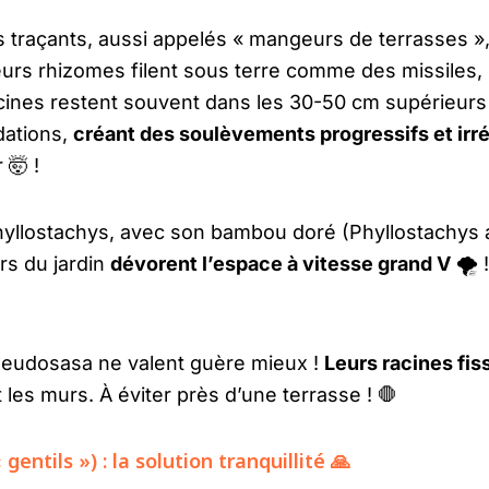
 traçants, aussi appelés « mangeurs de terrasses », 
urs rhizomes filent sous terre comme des missiles, 
cines restent souvent dans les 30-50 cm supérieurs d
dations,
créant des soulèvements progressifs et irr
 🤯 !
hyllostachys, avec son bambou doré (Phyllostachys a
rs du jardin
dévorent l’espace à vitesse grand V
🌪️ 
Pseudosasa ne valent guère mieux !
Leurs racines fis
 les murs. À éviter près d’une terrasse ! 🛑
entils ») : la solution tranquillité 🙏