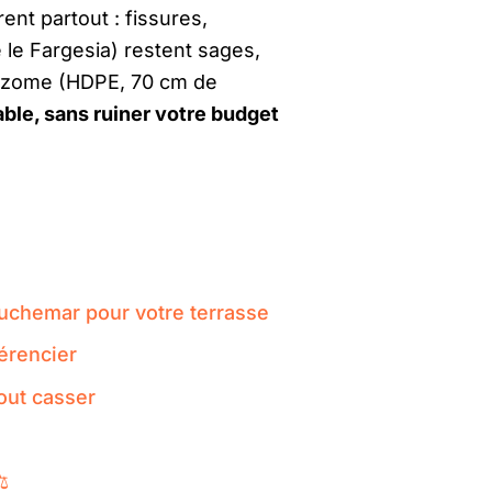
ent partout : fissures,
le Fargesia) restent sages,
rhizome (HDPE, 70 cm de
able, sans ruiner votre budget
uchemar pour votre terrasse
érencier
out casser
️