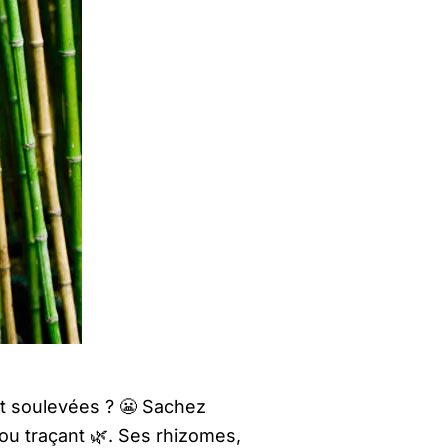
t soulevées ? 😬 Sachez
bou traçant 🌿. Ses rhizomes,