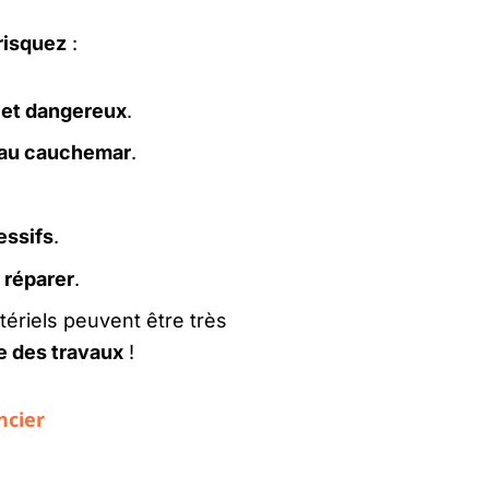
risquez
:
e et dangereux
.
e au cauchemar
.
essifs
.
 réparer
.
tériels peuvent être très
re des travaux
!
ncier