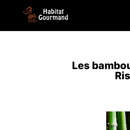
Aller
au
contenu
Les bambous
Ris